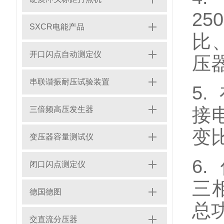
25
SXCR电能产品
比
开口闪点自动测定仪
压
串联谐振耐压试验装置
5
接
三倍频高压发生器
变
变压器容量测试仪
6
闭口闪点测定仪
三
德国德图
总
交直流分压器