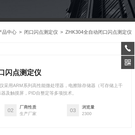
产品中心
>
闭口闪点测定仪
>
ZHK304全自动闭口闪点测定仪
闭口闪点测定仪
测定仪采用ARM系列高性能微处理器，电擦除存储器（可存储上千
器及触摸屏，PID自整定等多项技术。
厂商性质
浏览量
02
03
生产厂家
2300