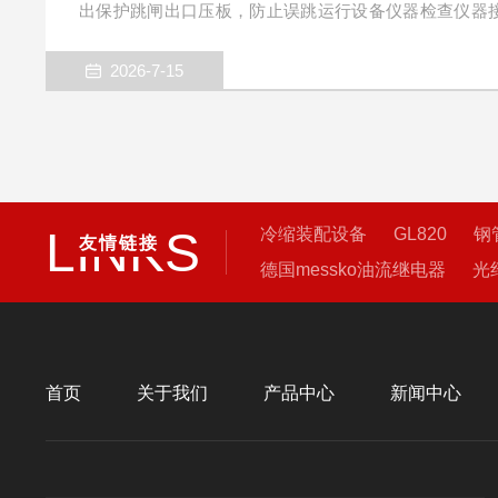
出保护跳闸出口压板，防止误跳运行设备仪器检查仪器
警接线准备电流线、电压线、开入信号线齐全确认保护
标准接线（）电流输出→保护装置交流电流回路（IA、IB
2026-7-15
装置交流电压回路（Ua、Ub、Uc、Un）开入量保护
接一起，保证共地地线仪器接地端子→保护屏接地排确
保护测试仪开机与参数设...
LINKS
冷缩装配设备
GL820
钢
友情链接
德国messko油流继电器
光
首页
关于我们
产品中心
新闻中心