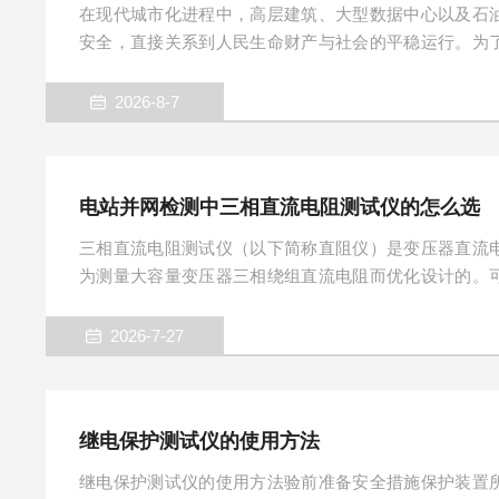
在现代城市化进程中，高层建筑、大型数据中心以及石
安全，直接关系到人民生命财产与社会的平稳运行。为
进行科学、严谨的评估，甲级防雷检测仪应运而生。它
度专业化、精密化的检测仪器集合，宛如一位不知疲倦的
2026-8-7
提供着*方位的数据支撑。甲级防雷检测仪的核心价值，
的各项隐蔽性能。在外部防雷装置检测中，激光测距仪与
它们能够精确测量避雷针的高...
电站并网检测中三相直流电阻测试仪的怎么选
三相直流电阻测试仪（以下简称直阻仪）是变压器直流
为测量大容量变压器三相绕组直流电阻而优化设计的。
阻进行同时测试。对有载调压变压器可以不需要放电，
是传统单相测量的三分之一，可大大缩短工作时间和劳
2026-7-27
晶显示器，全中文图形界面，清晰直观，操作非常简单
量非易失性存储器，可以方便的存储和打印测量结果。
好，是现场测量变压器直流电阻的优质选...
继电保护测试仪的使用方法
继电保护测试仪的使用方法验前准备安全措施保护装置