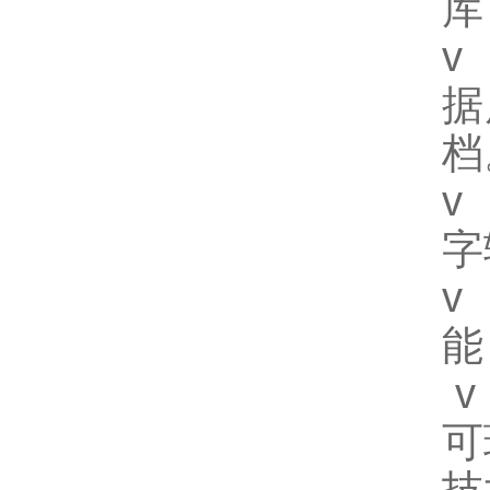
库
v
据
档
v
字
v
能
可