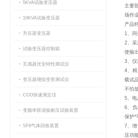
5KVA试验变压器
主要
场作
10KVA试验变压器
产品
升压器变压器
1、
2、
试验变压器控制箱
使输
3、
互感器伏安特性测试仪
4、
变压器绕组变形测试仪
载试
不怕
COD快速测定仪
5、
6、
变频串联谐振耐压试验装置
保护
SF6气体回收装置
7、
压功能