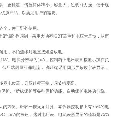
靠、更稳定，倍压筒体积小，容量大，过载能力强，便于现
出优质产品，以满足用户的需要。
便、功能齐全，便于野外使用。
串逻辑阵列调制，采用大功率IGBT器件和电压大反馈，从而
件，经久耐用，不怕连续对地直接短路放电。
1kV，电流分辨率为1uA，控制箱上电压表直接显示加在负
、低压端测量泄漏电流， 高压端采用圆形屏蔽数字表显示，
多圈电位器，升压过程平稳，调节精度高。
地保护、*断线保护等各种保护功能。自动保护电路功能强，
极大的方便。轻轻一按无须计算。本仪器控制箱上有75%的电
DC--1mA的按钮，这时电压表、电流表所显示的值就是75%