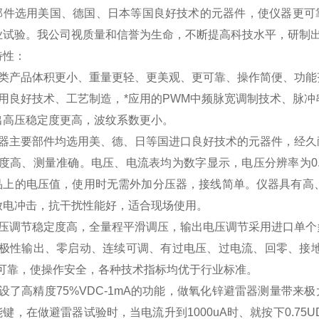
部件选用美国、德国、日本等国良好技术的元器件，使仪器更可
业试验。我公司视质量和信誉为生命，不断提高科技水平，研制
特性：
同类产品体积更小、重量更轻、更美观、更可靠、操作简
采用良好技术、工艺制造，*应用的PWM中频脉宽调制技术、脉冲
出高压稳定度更高，波纹系数更小。
仪器主要部件均选用美、德、日等国进口良好技术的元器
精度高、测量准确。电压、电流表均为数字显示，电压分辨率为0.
品上的电压值，使用时无需外加分压器，接线简单。仪器具有高
放电冲击，抗干扰性能好，适合现场使用。
电压调节稳定度高，全量程平滑调压，输出电压调节采用进口单个
负极性输出、零启动、连续可调、有过电压、过电流、回零、接
*可靠，使操作安全，各种技术指标均优于行业标准。
增设了高精度75%VDC-1mA的功能，做氧化锌避雷器测量带来
键，在做避雷器试验时，当电流升到1000uA时、就按下0.75U