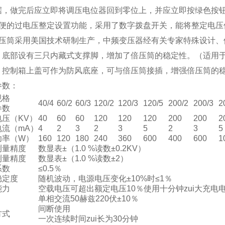
据，做完后应立即将调压电位器回到零位上，并应立即按绿色按
方便的过电压整定设置功能，采用了数字拨盘开关，能将整定电压
倍压筒采用美国技术研制生产，中频变压器经有关专家特殊设计、
1、底部设有三只内藏式支撑脚，增加了倍压筒的稳定性。（适用于2
-2、控制箱上盖可作为防风底座，可与倍压筒接插，增强倍压筒的
参数：
格
40/4
60/2
60/3
120/2
120/3
120/5
200/2
200/3
2
参数
电压（KV）
40
60
60
120
120
120
200
200
2
电流（mA）
4
2
3
2
3
5
2
3
5
功率（W）
160
120
180
240
360
600
400
600
1
测量精度
数显表±（1.0 %读数±0.2KV）
测量精度
数显表±（1.0 %读数±2）
系数
≤0.5％
稳定度
随机波动，电源电压变化±10%时≤1％
能力
空载电压可超出额定电压10％使用十分钟zui大充电电
单相交流50赫兹220伏±10％
间断使用
方式
一次连续时间zui长为30分钟