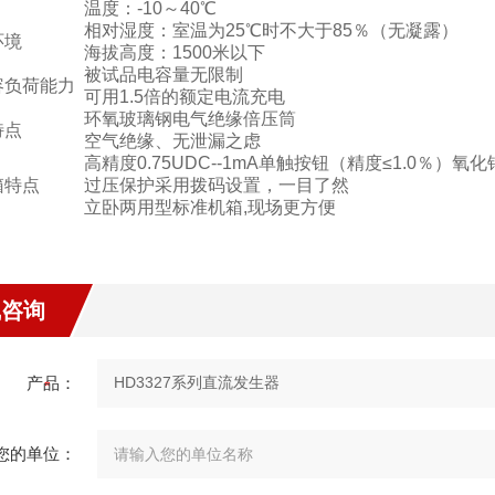
温度：-10～40℃
相对湿度：室温为25℃时不大于85％（无凝露）
环境
海拔高度：1500米以下
被试品电容量无限制
容负荷能力
可用1.5倍的额定电流充电
环氧玻璃钢电气绝缘倍压筒
特点
空气绝缘、无泄漏之虑
高精度0.75UDC--1mA单触按钮（精度≤1.0％）氧
箱特点
过压保护采用拨码设置，一目了然
立卧两用型标准机箱,现场更方便
线咨询
产品：
您的单位：