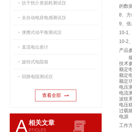
抗干扰介质损耗测试仪
的数
8、
全自动电容电感测试仪
9、
便携式动平衡测试仪
10-
10
直流电位差计
产品
规
旋转式电阻箱
技术
额定
额定
回路电阻测试仪
额定
电压
电流
查看全部
波纹
电压
过载
电源
A
相关文章
工作
RTICLES