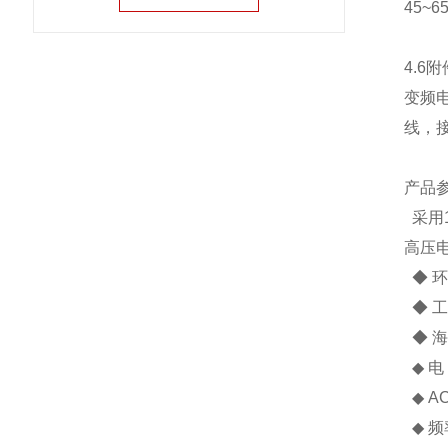
45~
4.6附
变频
线，
产品
采用
高压
◆ 环
◆ 工
◆ 海 
◆ 电 
◆ A
◆ 频