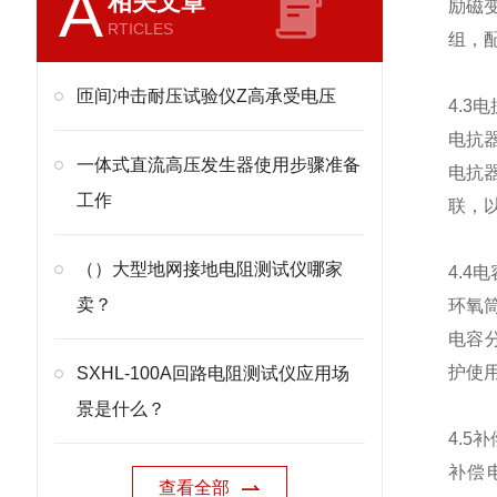
A
相关文章
励磁
RTICLES
组，
匝间冲击耐压试验仪Z高承受电压
4.3
电抗
一体式直流高压发生器使用步骤准备
电抗
工作
联，
（）大型地网接地电阻测试仪哪家
4.4
卖？
环氧
电容
护使
SXHL-100A回路电阻测试仪应用场
景是什么？
4.5
补偿
查看全部