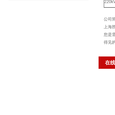
220k
公司
上海
您是
得见
在