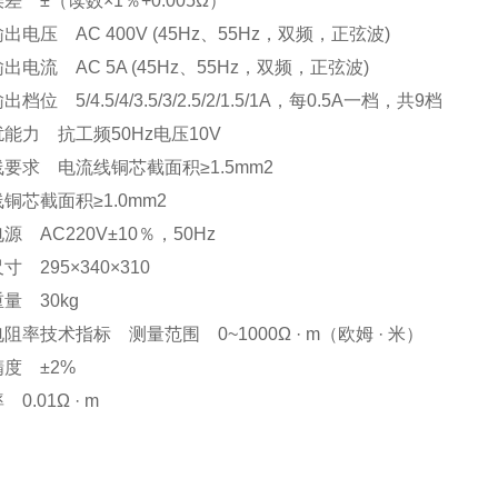
差 ±（读数×1％+0.005Ω）
出电压 AC 400V (45Hz、55Hz，双频，正弦波)
出电流 AC 5A (45Hz、55Hz，双频，正弦波)
档位 5/4.5/4/3.5/3/2.5/2/1.5/1A，每0.5A一档，共9档
能力 抗工频50Hz电压10V
要求 电流线铜芯截面积≥1.5mm2
铜芯截面积≥1.0mm2
源 AC220V±10％，50Hz
寸 295×340×310
量 30kg
阻率技术指标 测量范围 0~1000Ω · m（欧姆 · 米）
精度 ±2%
 0.01Ω · m