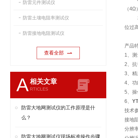
防雷元件测试仪
（4Ω
防雷土壤电阻率测试仪
本仪
位过
防雷接地电阻测试仪
产品
查看全部
1、测
2、
3、精
A
相关文章
4、
RTICLES
5、
6、
Y
防雷大地网测试仪的工作原理是什
技术
么？
接地
分辨率
防雷大地网测试仪现场标准操作步骤