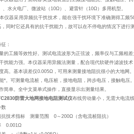
）、水火电厂、微波站（10Ω）、避雷针（10Ω）多用机型。
器采用异频抗干扰技术，能在强干扰环境下准确测得工频50H
高，同时它还具有的抗干扰能力，故可以在不停电的情况下进行
特征：
量的工频等效性好。测试电流波形为正弦波，频率仅与工频相差为5H
抗干扰能力强。本仪器采用异频法测量，配合现代软硬件滤波技
度高。基本误差仅0.005Ω，可用来测量接地阻抗很小的大地网
功能*。可测量电流桩，电压桩，接地电阻，跨步电压，接触电压
操作简单。全中文菜单式操作，直接显示出测量结果。
TC2830防雷大地网接地电阻测试仪
布线劳动量小，无需大电流
参数
阻抗技术指标 测量范围 0～200Ω（含电流桩阻抗）
 0.001Ω