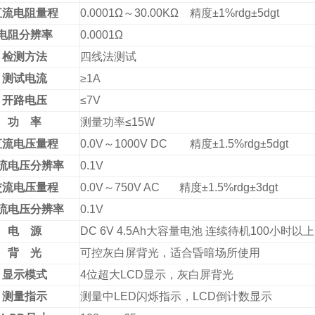
直流电阻量程
0.0001Ω～30.00KΩ 精度±1%rdg±5dgt
电阻分辨率
0.0001Ω
检测方法
四线法测试
测试电流
≥1A
开路电压
≤7V
功 率
测量功率≤15W
直流电压量程
0.0V～1000V DC 精度±1.5%rdg±5dgt
流电压分辨率
0.1V
交流电压量程
0.0V～750V AC 精度±1.5%rdg±3dgt
流电压分辨率
0.1V
电 源
DC 6V 4.5Ah大容量电池 连续待机100小时以上
背 光
可控灰白屏背光，适合昏暗场所使用
显示模式
4位超大LCD显示，灰白屏背光
测量指示
测量中LED闪烁指示，LCD倒计数显示