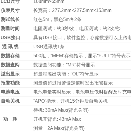
LCD尺寸
108mm×65mm
仪表尺寸
长宽高：277.2mm×227.5mm×153mm
测试线长
红色5m，黑色5m各2条
测量时间
电阻测试：约3秒/次；电压测试：约2次/秒
USB接口
具有USB接口，软件监控，存储数据可以上传
通 讯 线
USB通讯线1条
数据存储
500组，“MEM”存储指示，显示“FULL”符号表
数据查阅
数据查阅功能：“MR”符号显示
溢出显示
超量程溢出功能：“OL”符号显示
报警功能
测量值超过报警设定值时发出报警提示
电池电压
电池电量实时显示，电池电压低时提醒及时充
自动关机
“APO”指示，开机15分钟后自动关机
待机: 30mA Max(背光关闭)
功 耗
开机开背光: 43mA Max
测量：2A Max(背光关闭)