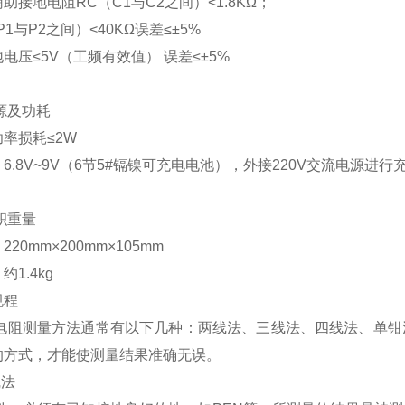
助接地电阻RC（C1与C2之间）<1.8KΩ；
P1与P2之间）<40KΩ误差≤±5%
电压≤5V（工频有效值） 误差≤±5%
源及功耗
率损耗≤2W
6.8V~9V（6节5#镉镍可充电电池），外接220V交流电源进行
积重量
220mm×200mm×105mm
约1.4kg
规程
电阻测量方法通常有以下几种：两线法、三线法、四线法、单钳
的方式，才能使测量结果准确无误。
线法