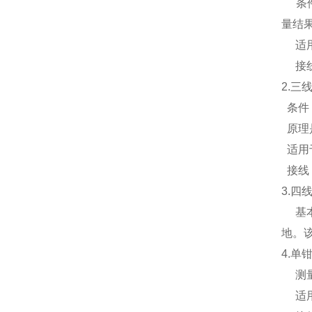
条件
量结
适用
接线
2.三
条件
原理
适用
接线
3.四
基本
地。
4.单
测量
适用