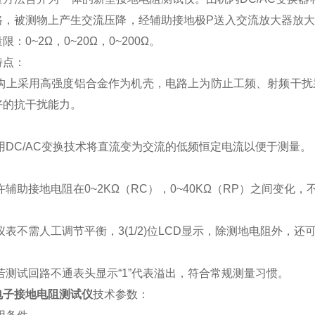
路，被测物上产生交流压降，经辅助接地极P送入交流放大器放
限：0~2Ω，0~20Ω，0~200Ω。
特点：
结构上采用高强度铝合金作为机壳，电路上为防止工频、射频干
好的抗干扰能力。
采用DC/AC变换技术将直流变为交流的低频恒定电流以便于测量。
许辅助接地电阻在0~2KΩ（RC），0~40KΩ（RP）之间变化
仪表不需人工调节平衡，3(1/2)位LCD显示，除测地电阻外
如若测试回路不通表头显示“1”代表溢出，符合常规测量习惯。
电子接地电阻测试仪
技术参数：