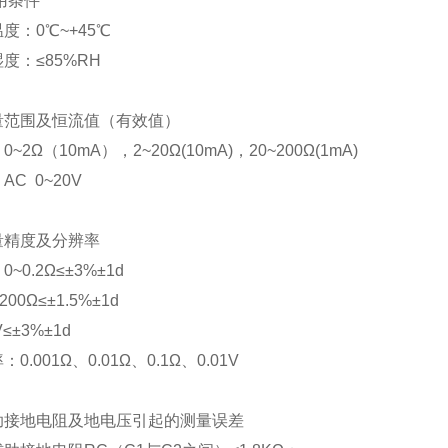
用条件
度：0℃~+45℃
度：≤85%RH
测量范围及恒流值（有效值）
~2Ω（10mA），2~20Ω(10mA)，20~200Ω(1mA)
AC 0~20V
量精度及分辨率
~0.2Ω≤±3%±1d
~200Ω≤±1.5%±1d
V≤±3%±1d
0.001Ω、0.01Ω、0.1Ω、0.01V
辅助接地电阻及地电压引起的测量误差