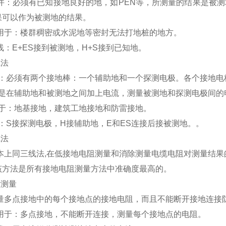
：必须有已知接地良好的地，如PEN等，所测量的结果是被测
果可以作为被测地的结果。
于：楼群稠密或水泥地等密封无法打地桩的地方。
：E+ES接到被测地，H+S接到已知地。
线法
：必须有两个接地棒：一个辅助地和一个探测电极。各个接地电极
是在辅助地和被测地之间加上电流，测量被测地和探测电极间的
于：地基接地，建筑工地接地和防雷接地。
：S接探测电极，H接辅助地，E和ES连接后接被测地。。
线法
上同三线法,在低接地电阻测量和消除测量电缆电阻对测量结果的
该方法是所有接地电阻测量方法中准确度最高的。
钳测量
多点接地中的每个接地点的接地电阻，而且不能断开接地连接
于：多点接地，不能断开连接，测量每个接地点的电阻。