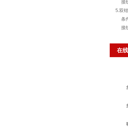
接线
5.双
条件
接线
在