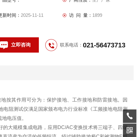
更新时间：
2025-11-11
访 问 量：
1899
021-56473713
立即咨询
联系电话：
接地按其作用可分为：保护接地、工作接地和防雷接地。因
地电阻测试仪满足国家颁布电力行业标准《工频接地电阻测
交流地电压值。
的大规模集成电路，应用DC/AC变换技术将三端子、四端
器将直流变为交流的低频恒流，经过辅助接地极C和被测物E组