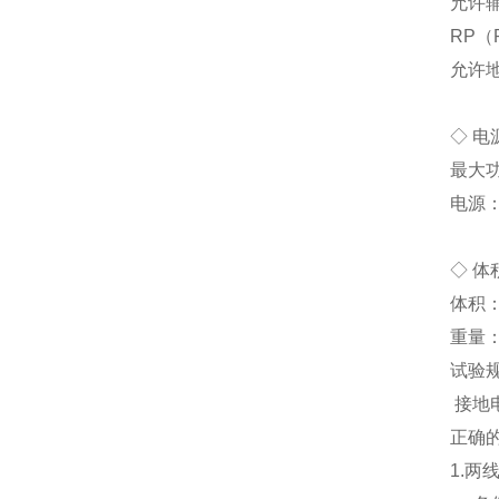
允许辅
RP（
允许地
◇ 电
最大功
电源：
◇ 体
体积：
重量：
试验
接地
正确
1.两