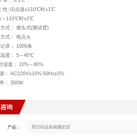
辨 率： 0.1℃
复 性: 闪点值≤110℃时±1℃
＞110℃时±2℃
降方式： 摆头式(测试臂)
火方式： 电点火
据记录： 1000条
境温度： 5～40℃
相对湿度： 10%～80%
 源： AC220V±10% 50Hz±5%
 率： 350W
线咨询
产品：