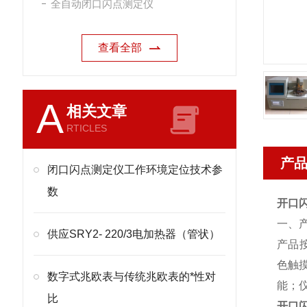
全自动闭口闪点测定仪
查看全部
A
相关文章
RTICLES
产
闭口闪点测定仪工作环境定位技术参
数
开口
一、
供应SRY2- 220/3电加热器（管状）
产品按
色触
数字式兆欧表与传统兆欧表的*性对
能；
比
开口