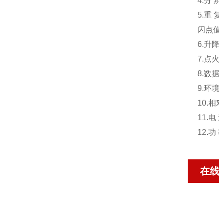
4.分 
5.重 
闪点值
6.升
7.点
8.数
9.环
10.
11.电
12.功
在