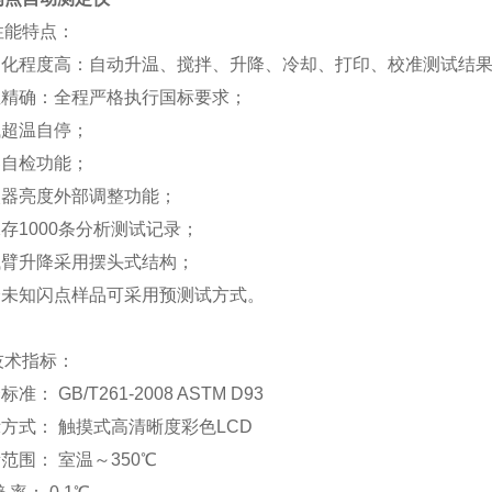
性能特点：
自动化程度高：自动升温、搅拌、升降、冷却、打印、校准测试结
控温精确：全程严格执行国标要求；
试超温自停；
器自检功能；
火器亮度外部调整功能；
保存1000条分析测试记录；
测试臂升降采用摆头式结构；
对全未知闪点样品可采用预测试方式。
技术指标：
标准： GB/T261-2008 ASTM D93
示方式： 触摸式高清晰度彩色LCD
量范围： 室温～350℃