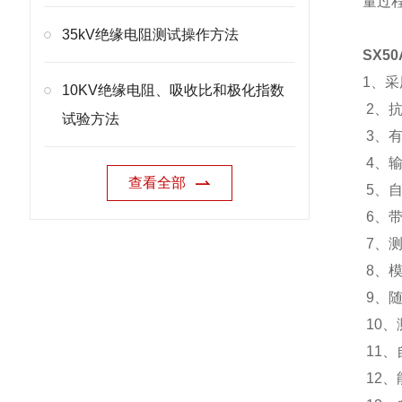
量过
35kV绝缘电阻测试操作方法
SX5
1、
10KV绝缘电阻、吸收比和极化指数
2、
试验方法
3、有5
4、
查看全部
5、自
6、
7、测
8、
9、
10
11
12、