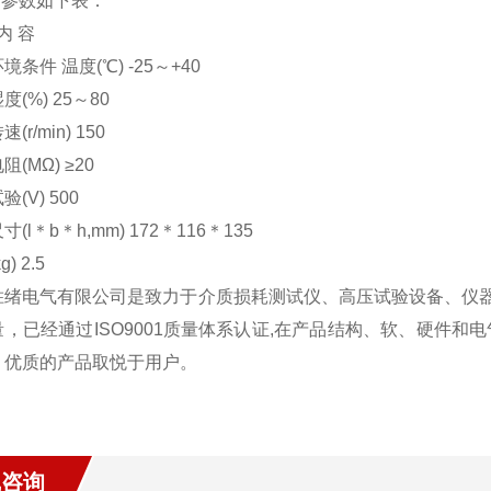
它参数如下表：
内 容
境条件 温度(℃) -25～+40
度(%) 25～80
(r/min) 150
(MΩ) ≥20
(V) 500
(l＊b＊h,mm) 172＊116＊135
) 2.5
胜绪电气有限公司是致力于介质损耗测试仪、高压试验设备、仪
量，已经通过ISO9001质量体系认证,在产品结构、软、硬件
、优质的产品取悦于用户。
线咨询