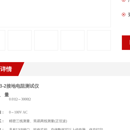
品详情
9B-2接地电阻测试仪
阻量
0.01Ω～3000Ω
程
：
0～100V AC
式
：
精密三线测量、简易两线测量(正弦波)
口
：
具有USB接口，软件监控，存储数据可以上传电脑，保存打印