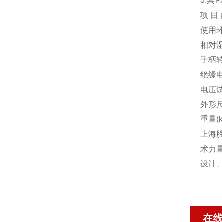
3.其
项 目 
使用环
相对湿
手柄转速
绝缘电阻
电压试验
外形尺寸
重量(kg
上海
术力
设计
在