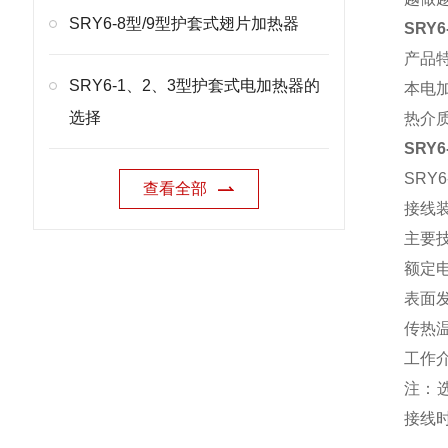
SRY6-8型/9型护套式翅片加热器
SRY
产品
SRY6-1、2、3型护套式电加热器的
本电
选择
热介
SRY
SRY
查看全部
接线
主要
额定电
表面发
传热温
工作介
注：选
接线