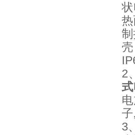
状
热
制
壳
I
2
式
电
子
3