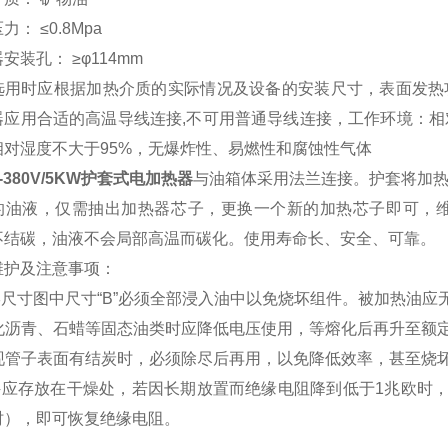
力： ≤0.8Mpa
安装孔： ≥φ114mm
选用时应根据加热介质的实际情况及设备的安装尺寸，表面发热功
器应用合适的高温导线连接,不可用普通导线连接，工作环境：相
相对湿度不大于95%，无爆炸性、易燃性和腐蚀性气体
6-380V/5KW护套式电加热器
与油箱体采用法兰连接。护套将加
的油液，仅需抽出加热器芯子，更换一个新的加热芯子即可，
不结碳，油液不会局部高温而碳化。使用寿命长、安全、可靠。
维护及注意事项：
外形尺寸图中尺寸“B”必须全部浸入油中以免烧坏组件。被加热油应
 熔化沥青、石蜡等固态油类时应降低电压使用，等熔化后再升至
 发现管子表面有结炭时，必须除尽后再用，以免降低效率，甚至烧
组件应存放在干燥处，若因长期放置而绝缘电阻降到低于1兆欧时
时），即可恢复绝缘电阻。