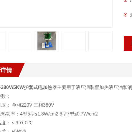
品详情
6-380V/5KW护套式电加热器
主要用于液压润装置加热液压油和
参数：
压： 单相220V 三相380V
热功率：4型5型≤1.8W/cm2 6型7型≤0.7W/cm2
度： ≤３００℃
质： 矿物油