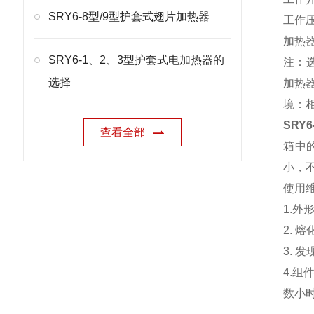
SRY6-8型/9型护套式翅片加热器
工作压
加热器
SRY6-1、2、3型护套式电加热器的
注：
选择
加热
境：
SRY
查看全部
箱中
小，
使用
1.
2.
3.
4.
数小