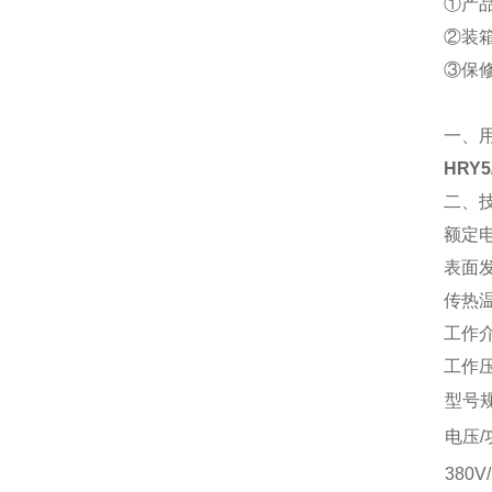
①产
②装
③保
一、
HRY
二、
额定电
表面发
传热温
工作介
工作压
型号
电压/
380V