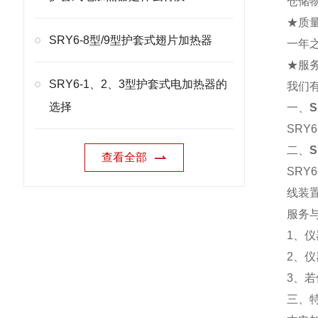
仓储
★质
SRY6-8型/9型护套式翅片加热器
一年
★服
SRY6-1、2、3型护套式电加热器的
我们
选择
一、
S
SR
二、
S
查看全部
SRY
线装
服务
1、
2、
3、
三、