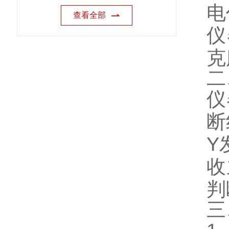
电
查看全部
仪
克
二
仪
断
Y
收
判
三