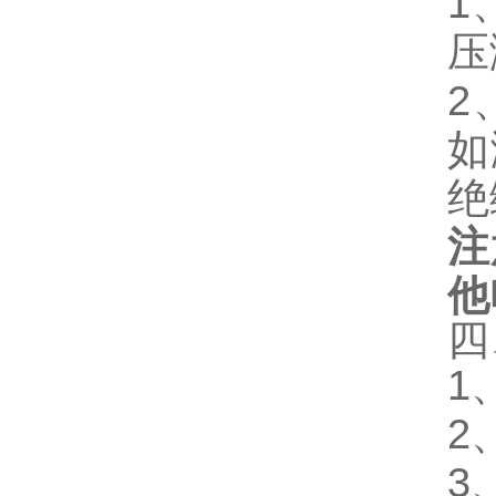
1
压
2
如
绝
注
他
四
1
2
3