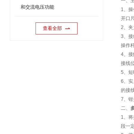
一、
和交流电压功能
1、
开口
2、
查看全部
3、
操作
4、
接线
5、短
6、
的接
7、
二、
1、
段一