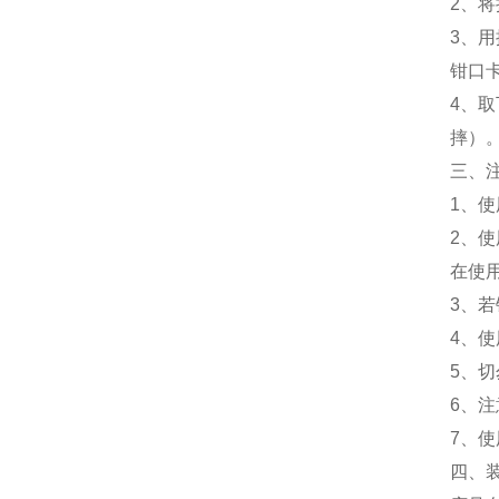
2、
3、
钳口
4、
摔）
三、
1、
2、
在使
3、
4、
5、
6、
7、
四、