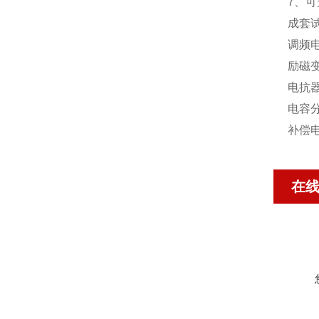
7、
成套
调频
励磁
电抗
电容
补偿
在