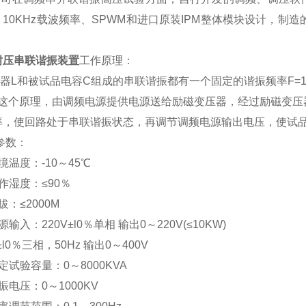
、10KHz载波频率、SPWM和进口原装IPM整体模块设计，制
。
耐压串联谐振装置
工作原理：
L和被试品电容C组成的串联谐振都有一个固定的谐振频率F=1/
这个原理，由调频电源提供电源送给励磁变压器，经过励磁变压
率，使回路处于串联谐振状态，再调节调频电源输出电压，使试
参数：
境温度：-10～45℃
作湿度：≤90％
拔：≤2000M
源输入：220V±l0％单相 输出0～220V(≤10KW)
±l0％三相，50Hz 输出0～400V
定试验容量：0～8000KVA
振电压：0～1000KV