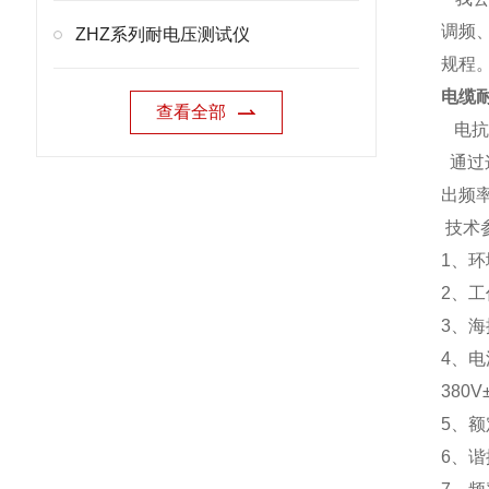
调频
ZHZ系列耐电压测试仪
规程
电缆
查看全部
电抗器
通过
出频
技术
1、环
2、工
3、海
4、电
380V
5、额
6、谐