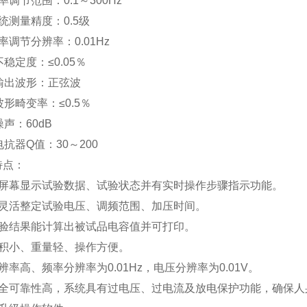
率调节范围：0.1～300Hz
统测量精度：0.5级
率调节分辨率：0.01Hz
不稳定度：≤0.05％
、输出波形：正弦波
波形畸变率：≤0.5％
噪声：60dB
电抗器Q值：30～200
特点：
大屏幕显示试验数据、试验状态并有实时操作步骤指示功能。
能灵活整定试验电压、调频范围、加压时间。
试验结果能计算出被试品电容值并可打印。
体积小、重量轻、操作方便。
辨率高、频率分辨率为0.01Hz，电压分辨率为0.01V。
安全可靠性高，系统具有过电压、过电流及放电保护功能，确保人