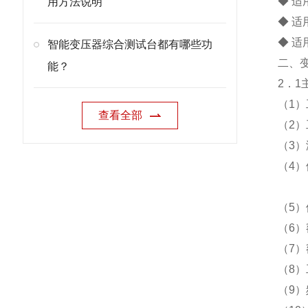
◆ 适
用方法说明
◆ 
◆ 
智能变压器综合测试台都有哪些功
二、
能？
2．1
（1）
查看全部
（2）
（3）
（4）
50
（5）
（6）
（7）
（8）
（9）