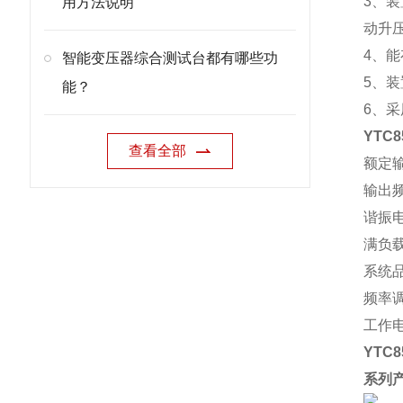
3、
用方法说明
动升
4、
智能变压器综合测试台都有哪些功
5、
能？
6、
YTC
查看全部
额定输
输出
谐振
满负
系统品
频率调
工作电
YTC
系列