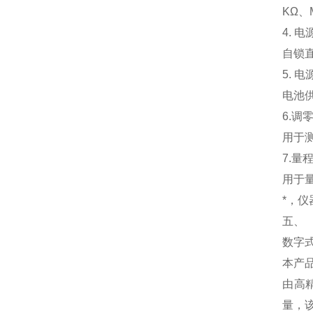
KΩ
4. 
自锁
5. 
电池供
6.调
用于
7.量
用于
*，仪
五、
数字
本产
由高
量，