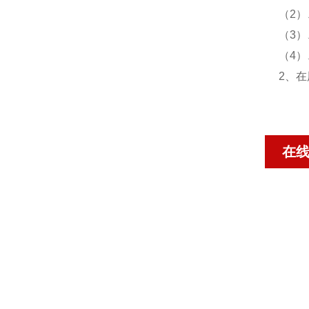
（2
（3
（4
2、
在