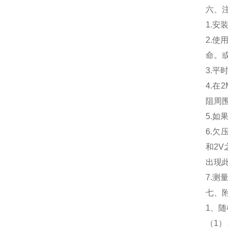
六、注
1.
2.
命。
3.
4.
阻周
5.
6.欠
和2
出现
7.测
七、
1、
（1