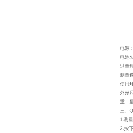
电源：
电池欠
过量程
测量
使用环
外形尺
重 量
三、Q
1.
2.