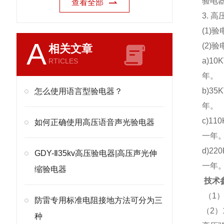
验电
查看全部
3. 
(1
A
(2)
相关文章
a)1
RTICLES
年。
b)3
怎么使用语言型验电器？
年。
c)1
如何正确使用高压语音声光验电器
一年
d)2
GDY-Ⅱ35kv高压验电器|高压声光伸
一年
缩验电器
技术
（1）
防雷专用标准电阻接地方法可分为三
（2）
种