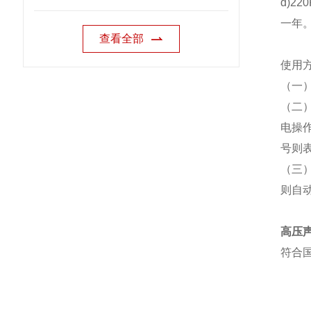
d)2
一年
查看全部
使用
（一
（二
电操
号则
（三
则自
高压
符合