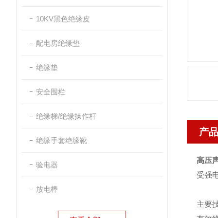
10KV黑色绝缘皮
配电房绝缘垫
绝缘垫
安全围栏
绝缘梯/绝缘操作杆
产
绝缘手套绝缘靴
高压
验电器
受强
放电棒
主要