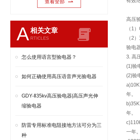
有效绝
查看全部
高压
A
（1
相关文章
（2
RTICLES
验电
3. 
怎么使用语言型验电器？
(1
(2)
如何正确使用高压语音声光验电器
a)1
年。
GDY-Ⅱ35kv高压验电器|高压声光伸
b)3
缩验电器
年。
c)1
防雷专用标准电阻接地方法可分为三
一年
种