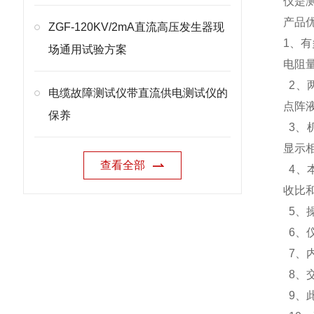
仪是
产品
ZGF-120KV/2mA直流高压发生器现
1、有
场通用试验方案
电阻
2、
电缆故障测试仪带直流供电测试仪的
点阵
保养
3、
显示
查看全部
4、
收比
5、
6、
7、
8、
9、