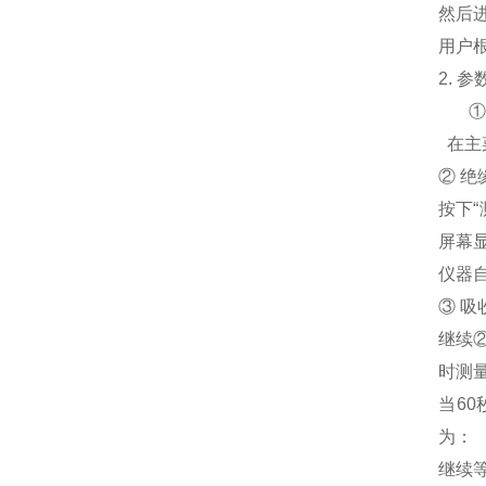
然后
用户
2. 
①
在主
② 绝
按下
屏幕
仪器
③ 吸
继续
时测
当6
为：
继续