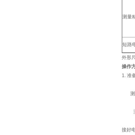
测量精
短路
外形尺
操作
1. 
测
接好