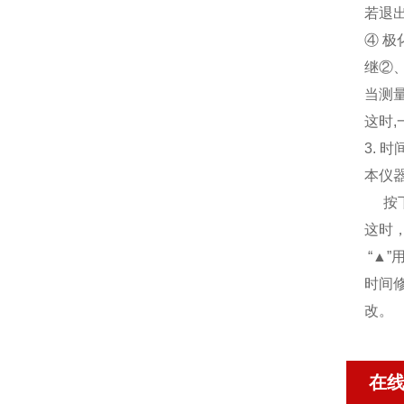
若退
④ 极
继②
当测
这时
3. 
本仪
按
这时，
“▲”
时间
改。
在