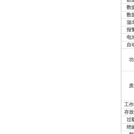
数
数
溢
报
电
自
功
质
工作
存放
过
绝