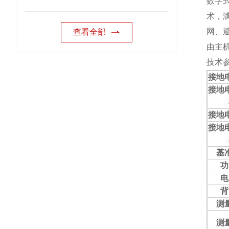
数字
术，
网、
查看全部
由主
技术
接地
接地
接地
接地
基
功
电
背
测
测