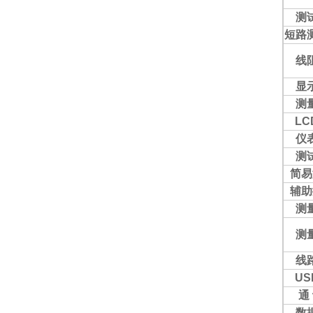
测
短路
线
显
测
LC
仪
测
简易
辅助
测
测
线
US
通
数