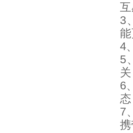
互
3
能
4
5
关
6
态
7
携