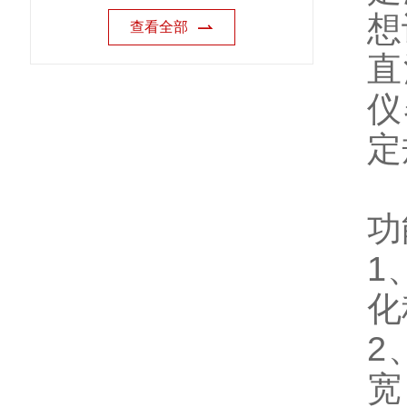
想
查看全部
直
仪
定
功
1
化
2
宽