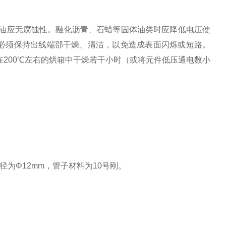
热油应无腐蚀性。融化沥青、石蜡等固体油类时应降低电压使
必须保持出线端部干燥、清洁，以免造成表面闪烁或短路。
在200℃左右的烘箱中干燥若干小时（或将元件低压通电数小
为Φ12mm，管子材料为10号刚。