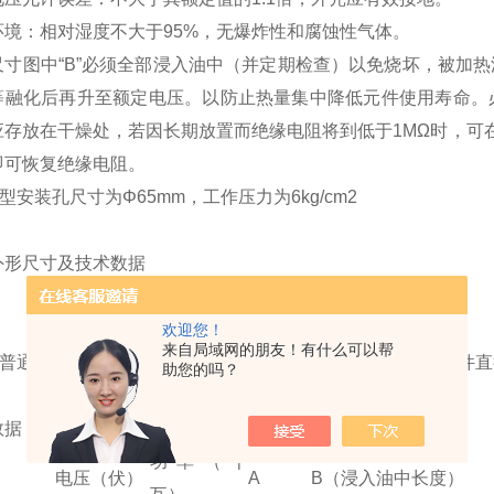
环境：相对湿度不大于95%，无爆炸性和腐蚀性气体。
尺寸图中“B”必须全部浸入油中（并定期检查）以免烧坏，被加
等融化后再升至额定电压。以防止热量集中降低元件使用寿命。
应存放在干燥处，若因长期放置而绝缘电阻将到低于1MΩ时，可
即可恢复绝缘电阻。
2型安装孔尺寸为Φ65mm，工作压力为6kg/cm2
外形尺寸及技术数据
欢迎您！
来自局域网的朋友！有什么可以帮
Y2普通型电加热器是将弯曲成型的管状元件焊在法兰上构成元件直径
助您的吗？
数据：
功率（千
电压（伏）
A
B（浸入油中长度）