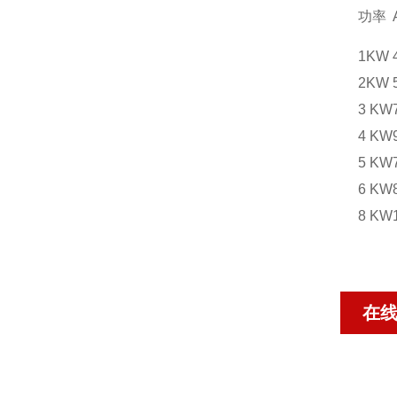
功率
1KW
2KW
3 KW
4 KW
5 KW
6 KW
8 KW
在