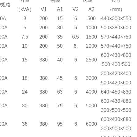
容量
初级
次级
尺寸
/规格
（kVA）
V1
A1
V2
A2
（mm）
00A
3
200
15
6
500
440×300×550
00A
5
200
30
6
1000
500×380×600
00A
7.5
200
35
6.5
1500
570×440×750
00A
10
200
50
6.
2000
570×440×750
600×430×800
00A
15
380
40
6
2500
500*400*500
300×420×400
00A
18
380
45
6
3000
500×420×600
00A
24
380
63
6
4000
640×450×830
600×430×880
00A
30
380
79
6
5000
300×500×500
600×430×880
00A
36
380
95
6
6000
300×500×500