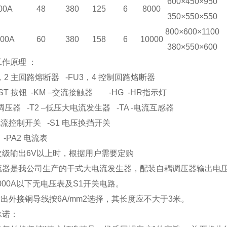
600×450×950
00A
48
380
125
6
8000
350×550×550
800×600×1100
000A
60
380
158
6
10000
380×550×600
作原理 ：
1，2 主回路熔断器 -FU3，4 控制回路烙断器
 -ST 按钮 -KM –交流接触器 -HG -HR指示灯
 –调压器 -T2 –低压大电流发生器 -TA -电流互感器
 电流控制开关 -S1 电压换挡开关
，-PA2 电流表
次级输出6V以上时，根据用户需要定购
流器是我公司生产的干式大电流发生器，配装自耦调压器输出电
000A以下无电压表及S1开关电路。
出外接铜导线按6A/mm2选择，其长度应不大于3米。
承诺：