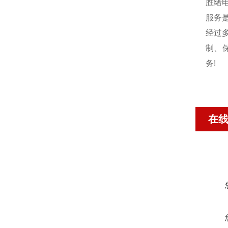
胜绪
服务
经过
制、
务!
在