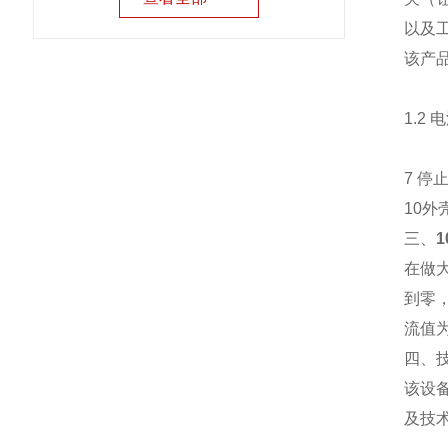
以及
该产
1.
6
7 停
10外
三、
在做
到零
流值
四、
该设
及技