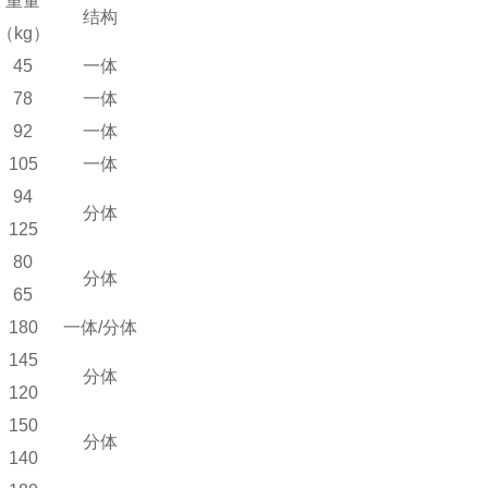
重量
结构
（kg）
45
一体
78
一体
92
一体
105
一体
94
分体
125
80
分体
65
180
一体/分体
145
分体
120
150
分体
140