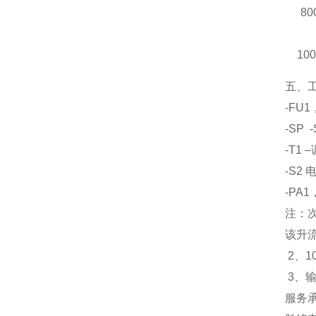
80
10
五、工
-FU
-SP
-T1
-S2
-PA1
注：
该升
2、1
3、输
服务