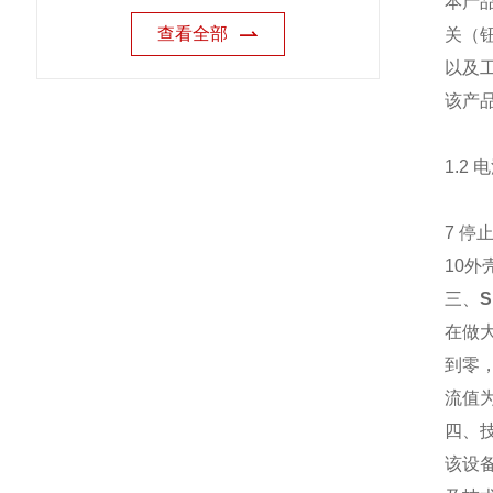
本产
查看全部
关（
以及
该产
1.
6
7 停
10外
三、
在做
到零
流值
四、
该设