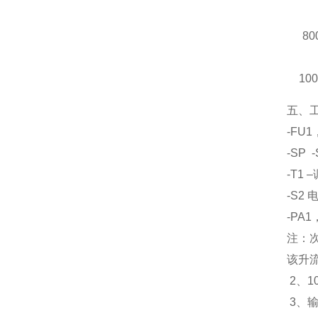
80
10
五、
-FU
-SP
-T1
-S2
-PA1
注：
该升
2、1
3、输