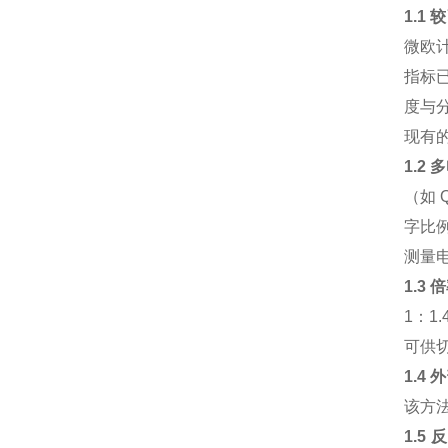
1.1
微欧计
指标已
度与分
现有
1.2
（如
字比
测量
1.3
1：1
可供
1.4
该方法
1.5