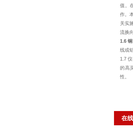
值。
作。
关实
流换
1.6
线或铝
1.
的高
性。
在