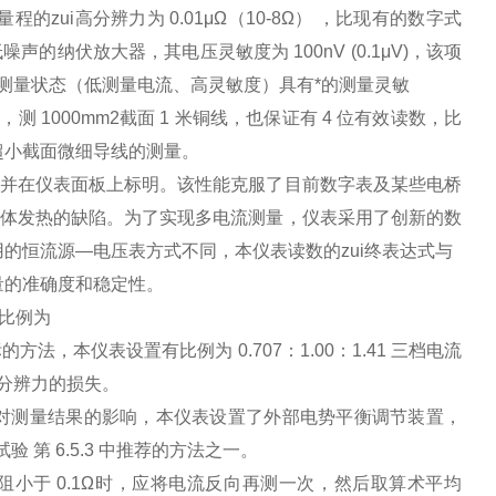
档，该量程的zui高分辨力为 0.01μΩ（10-8Ω） ，比现有的数字式
的纳伏放大器，其电压灵敏度为 100nV (0.1μV)，该项
LO”测量状态（低测量电流、高灵敏度）具有*的测量灵敏
数，测 1000mm2截面 1 米铜线，也保证有 4 位有效读数，比
超小截面微细导线的测量。
并在仪表面板上标明。该性能克服了目前数字表及某些电桥
测导体发热的缺陷。为了实现多电流测量，仪表采用了创新的数
的恒流源—电压表方式不同，本仪表读数的zui终表达式与
量的准确度和稳定性。
中用比例为
法，本仪表设置有比例为 0.707：1.00：1.41 三档电流
及分辨力的损失。
对测量结果的影响，本仪表设置了外部电势平衡调节装置，
验 第 6.5.3 中推荐的方法之一。
，当试样电阻小于 0.1Ω时，应将电流反向再测一次，然后取算术平均