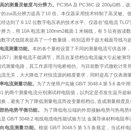
 较高的测量灵敏度与分辨力。
PC36A 及 PC36C 设 200μΩ
的zui高分辨力提高了10 倍。本仪器采用技术特制了高灵敏、低噪声
经达到了 6 1/2 位数字电压表的技术水平。仪器在“低电流 T
辨力，用 10A 电流测 100mm2截面 1 米铜线，有 5 位有效读
的数字式低阻表提高了一个数量级，特别适用于超大截面导线与
 多电流测量功能。
本
的各个量程设置了不同的测量电流可供选择，
 QJ57）测量电流不能调节，而且在某些档位电流偏大引起被
例式测量电路，其工作原理与电桥相仿。与目前数字式微欧计常用
电流无关，大大降低了对恒流源的精度要求，同时提高了仪表测
 倍率电流测量功能。
为了方便用户实施 GB/T 3048.4 第 5.6 条
.41 的两个测量电流分别测试样电阻值，以判定是否发生温升超标的方
切换，避免了为了降低测量电流而改变量程档位, 造成测量精度
 外部热电势平衡功能。
为了降低电位端的外部接触电势与热电势
是 GB/T 3048.2 电线电缆电性能试验方法 金属导体材料电阻率试
 反向电流测量功能。
根据 GB/T 3048.5 第 5.5 条规定