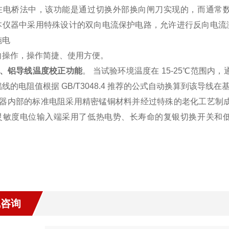
在电桥法中，该功能是通过切换外部换向闸刀实现的，而通常
本仪器中采用特殊设计的双向电流保护电路，允许进行反向电流
施电
向操作，操作简捷、使用方便。
 铜、铝导线温度校正功能
。
当试验环境温度在 15-25℃范围内，
线的电阻值根据 GB/T3048.4 推荐的公式自动换算到该导线在
7 仪器内部的标准电阻采用精密锰铜材料并经过特殊的老化工艺制成
灵敏度电位输入端采用了低热电势、长寿命的复银切换开关和
线咨询