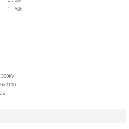
1．0级
1．5级
C300kV
20×2100
36