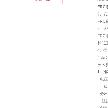
FR
2、
FR
3、
FR
和低
4、
产品
技术
1．
电压
级
分压
阻