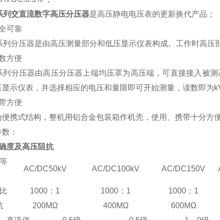
C系列交直流数字高压分压器
是高压静电电压表的更新换代产品；
安全可靠
C系列分压器是由高压测量部分和低压显示仪表构成。工作时高压
读数方便
C系列分压器由高压分压器上端均压罩为高压端，可直接接入被
压显示仪表，并选择相应的电压和量限即可开始测量，读数即为k
携带方便
为便携式结构，整机用铝合金包装箱作机壳，使用、携带十分方
参数：
准确度及高压阻抗
等
AC/DC50kV
AC/DC100kV
AC/DC150V
比
1000：1
1000：1
1000：1
抗
200MΩ
400MΩ
600MΩ