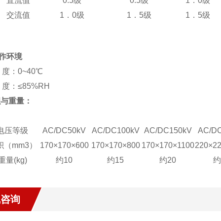
直流值
0.5级
0.5级
1．0级
交流值
1．0级
1．5级
1．5级
工作环境
：0~40℃
：≤85%RH
积与重量：
电压等级
AC/DC50kV
AC/DC100kV
AC/DC150kV
AC/D
积（mm3）
170×170×600
170×170×800
170×170×1100
220×2
重量(kg)
约10
约15
约20
约
线咨询