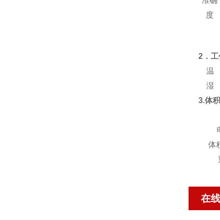
准确
度
2．
温 度
湿 度
3.体
体
在