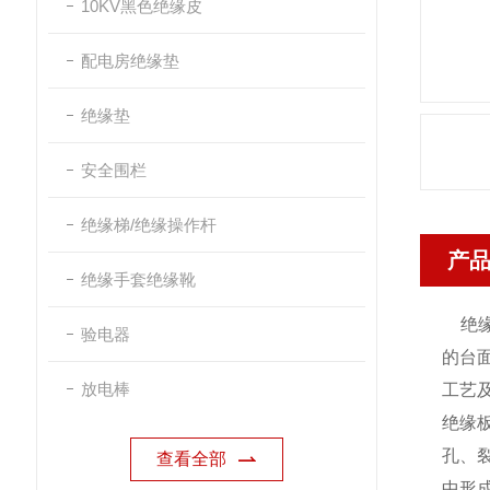
10KV黑色绝缘皮
配电房绝缘垫
绝缘垫
安全围栏
绝缘梯/绝缘操作杆
产
绝缘手套绝缘靴
绝缘
验电器
的台
放电棒
工艺
绝缘
孔、
查看全部
中形