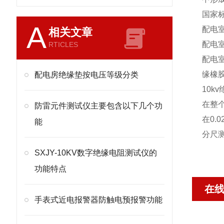
国家
A
配电室
相关文章
配电室
RTICLES
配电室
缘橡
配电房绝缘垫按电压等级分类
10k
在整
防雷元件测试仪主要包含以下几个功
在0.
能
分尺
SXJY-10KV数字绝缘电阻测试仪的
功能特点
在
手表式近电报警器防触电预报警功能