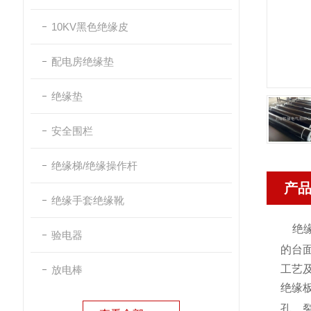
10KV黑色绝缘皮
配电房绝缘垫
绝缘垫
安全围栏
绝缘梯/绝缘操作杆
产
绝缘手套绝缘靴
绝缘
验电器
的台
工艺
放电棒
绝缘
孔、