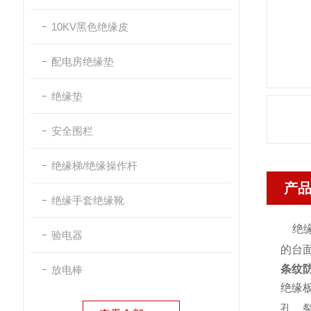
10KV黑色绝缘皮
配电房绝缘垫
绝缘垫
安全围栏
绝缘梯/绝缘操作杆
产
绝缘手套绝缘靴
绝缘
验电器
的台
条纹
放电棒
绝缘
孔、