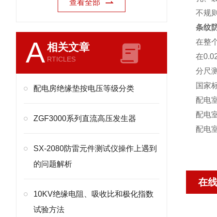
查看全部
不规
条纹
A
在整
相关文章
在0.
RTICLES
分尺
国家
配电房绝缘垫按电压等级分类
配电室
配电室
ZGF3000系列直流高压发生器
配电室
SX-2080防雷元件测试仪操作上遇到
的问题解析
在
10KV绝缘电阻、吸收比和极化指数
试验方法