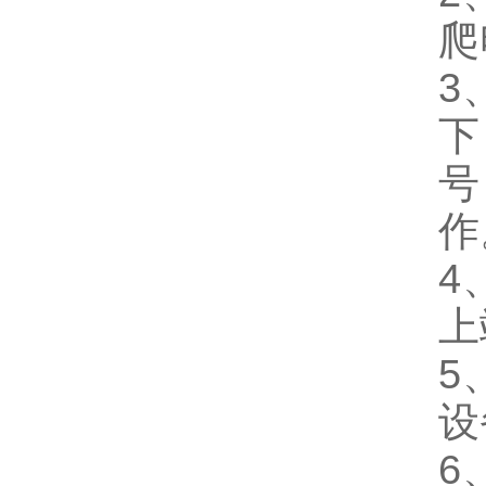
爬
3
下
号
作
4
上
5
设
6