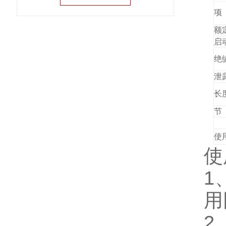
项
额
启
绝
泄露
长
节
重
使用
使
1
用
2