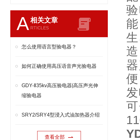
验
A
相关文章
能
RTICLES
生
怎么使用语言型验电器？
造
器
如何正确使用高压语音声光验电器
便
GDY-Ⅱ35kv高压验电器|高压声光伸
发
缩验电器
可
SRY2/SRY4型浸入式油加热器介绍
1
Y
查看全部