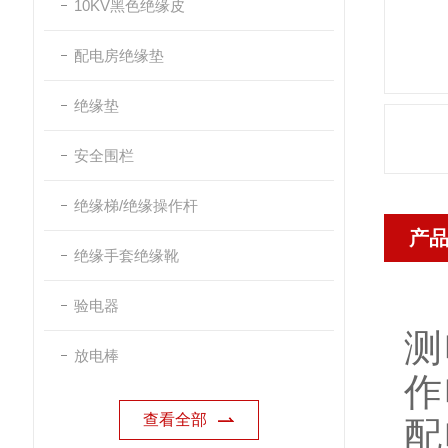
10KV黑色绝缘皮
配电房绝缘垫
绝缘垫
安全围栏
绝缘梯/绝缘操作杆
产
绝缘手套绝缘靴
Y
验电器
测
放电棒
作
查看全部
配