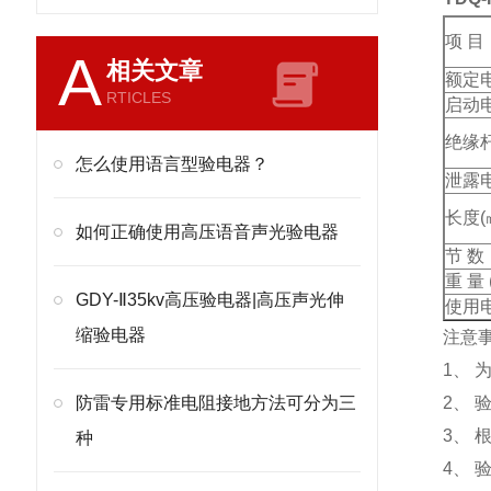
项 目
A
相关文章
额定电
RTICLES
启动电
绝缘
怎么使用语言型验电器？
泄露电
长度(
如何正确使用高压语音声光验电器
节 数
重 量 
GDY-Ⅱ35kv高压验电器|高压声光伸
使用电池
缩验电器
注意
1、
防雷专用标准电阻接地方法可分为三
2、
3、
种
4、