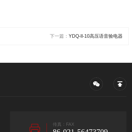
下一篇：
YDQ-II-10高压语音验电器
传真：FAX
86-021-56473709