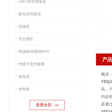
10KV黑色绝缘皮
配电房绝缘垫
绝缘垫
安全围栏
绝缘梯/绝缘操作杆
产
绝缘手套绝缘靴
概述
验电器
YDQ-
放电棒
高，
内设
器通
查看全部
YDQ-