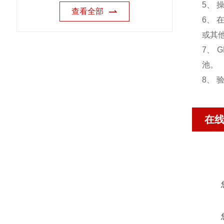
5、
查看全部
6、
或其
7、
池。
8、
在