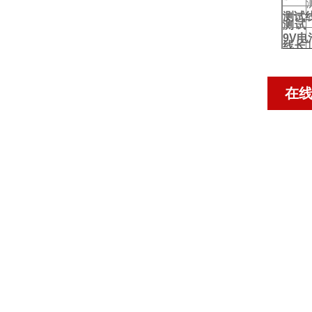
测试
测试
9V电
线长
说明
度
电流
在
钳线
长
工作
温湿
度
存放
温湿
度
输入
阻抗