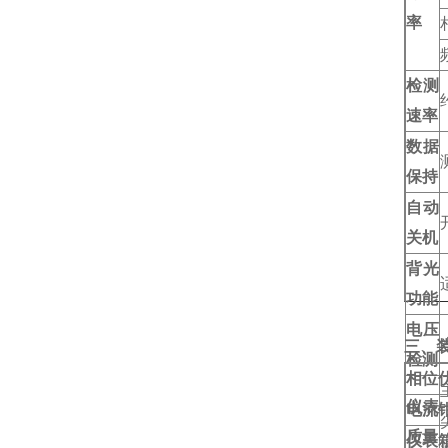
率
检测
速率
数据
保持
自动
关机
背光
功能
电压
三、
检测
相位
仪表
电流
质量
仪表