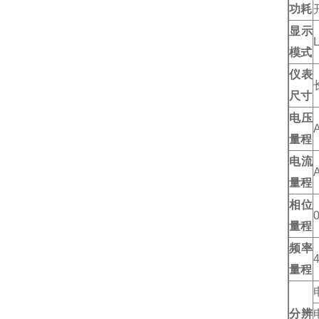
功耗
显示
模式
仪表
尺寸
电压
量程
电流
量程
相位
量程
频率
量程
分辨