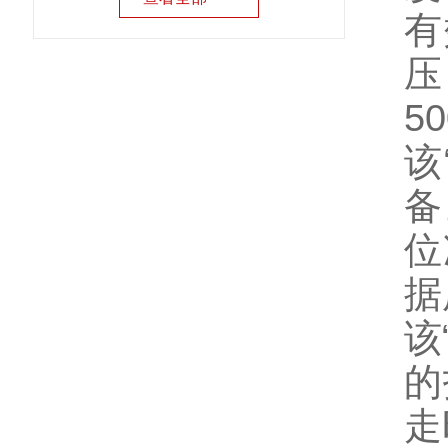
有
压
5
该
备
位
据
该
的
走