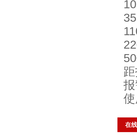
1
3
1
2
5
距
报
使
在