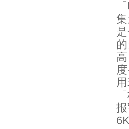
「
集
是
的
高
度
用
「
报
6