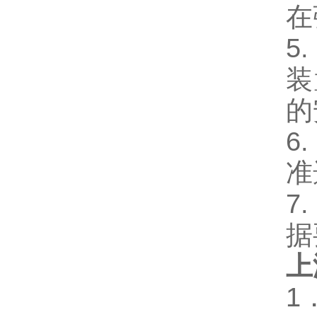
在
5
装
的
6
准
7
据
上
1