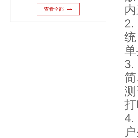
内
查看全部
2
统
单
3
简
测
打
4
户