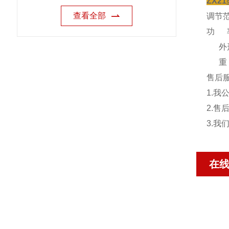
ZX2
查看全部
调节范围
功 率
外形尺
重 
售后
1.
2.
3.
在