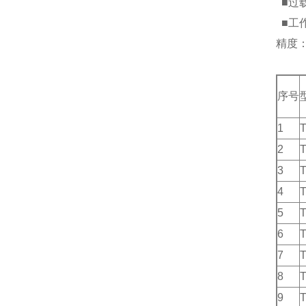
■过载
■工作
精度：
序号
1
2
3
4
5
6
7
8
9