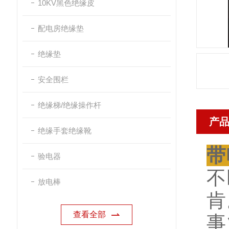
10KV黑色绝缘皮
配电房绝缘垫
绝缘垫
安全围栏
绝缘梯/绝缘操作杆
产
绝缘手套绝缘靴
带
验电器
不
放电棒
肯
查看全部
事