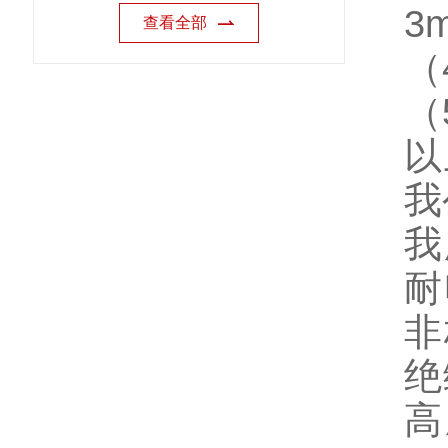
3
查看全部
（
（
以
我
我
耐
非
绝
高