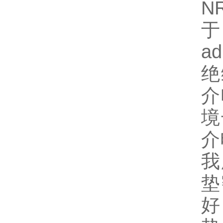
N
ad
绝
介
境
介
我
垫
好