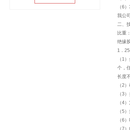
（6）
我公司
二、
比重：
绝缘
1．2
（1
个，任
长度不
（2）
（3）
（4）
（5）
（6）
（7）