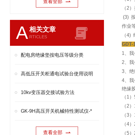
查看全部
（2
(3)
A
作业
相关文章
（4)
RTICLES
GDT
1、
配电房绝缘垫按电压等级分类
2、
3、
高低压开关柜通电试验台使用说明
4、
绝缘胶
10kv变压器交接试验方法
（1）
（2）
GK-9H高压开关机械特性测试仪-*
（3）
（4）
查看全部
（5）