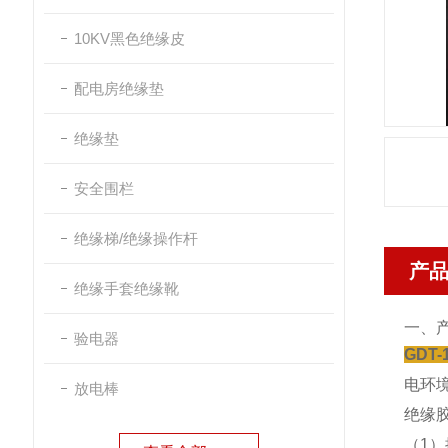
10KV黑色绝缘皮
配电房绝缘垫
绝缘垫
安全围栏
绝缘梯/绝缘操作杆
产
绝缘手套绝缘靴
一、
验电器
GDT
电环境
放电棒
绝缘
（1）按