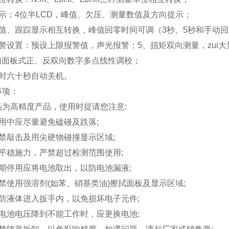
显示：4位半LCD，峰值、欠压、测量数值及方向提示；
峰值、跟踪显示相互转换，峰值回零时间可调（3秒、5秒和手动
警设置：预设上限报警值，声光报警；5、扭矩双向测量，zui大显示
*的面板式正、反双向数字多点线性调校；
延时六十秒自动关机。
事项：
品为高精度产品，使用时提请您注意:
使用中应尽量避免磕碰及跌落;
严禁敲击及用尖硬物碰撞显示区域;
应平稳施力，严禁超过检测范围使用;
长期停用应将电池取出，以防电池漏液;
禁使用强溶剂(如苯、硝基类油)擦拭面板及显示区域;
严防液体进入扳手内，以免损坏电子元件;
当电池电压降到不能工作时，应更换电池;