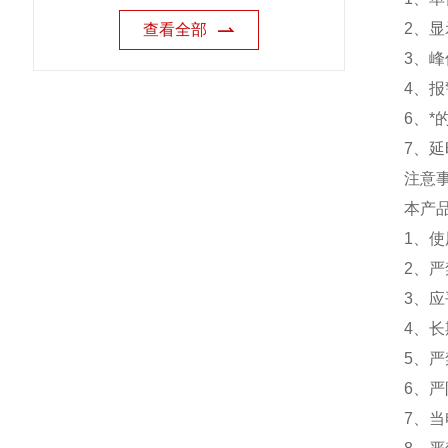
2、
查看全部
3、
4、报
6、
7、
注意
本产
1、
2、
3、
4、
5、严
6、
7、