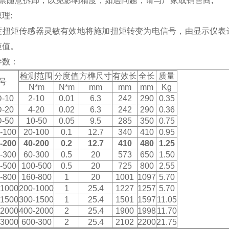
严禁随意拆卸，以免影响精度，如遇问题，请与厂家或销售商;
理:
度扭矩传感器灵敏有效地将施加扭矩转变为电信号，由显示仪表
矩值。
参数：
检测范围
分度值
方榫尺寸
有效长
全长
质量
号
N*m
N*m
mm
mm
mm
Kg
-10
2-10
0.01
6.3
242
290
0.35
-20
4-20
0.02
6.3
242
290
0.36
-50
10-50
0.05
9.5
285
350
0.75
-100
20-100
0.1
12.7
340
410
0.95
-200
40-200
0.2
12.7
410
480
1.25
-300
60-300
0.5
20
573
650
1.50
-500
100-500
0.5
20
725
800
2.55
-800
160-800
1
20
1001
1097
5.70
1000
200-1000
1
25.4
1227
1257
5.70
1500
300-1500
1
25.4
1501
1597
11.05
2000
400-2000
2
25.4
1900
1998
11.70
3000
600-300
2
25.4
2102
2200
21.75